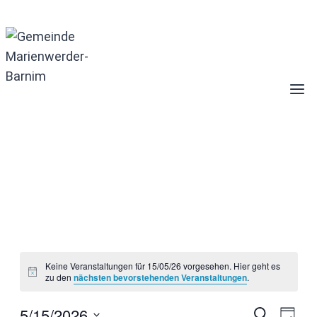
Zum
Inhalt
springen
Veranstaltungen
Keine Veranstaltungen für 15/05/26 vorgesehen. Hier geht es
Hinweis
zu den
nächsten bevorstehenden Veranstaltungen
.
für
5/15/2026
Suche