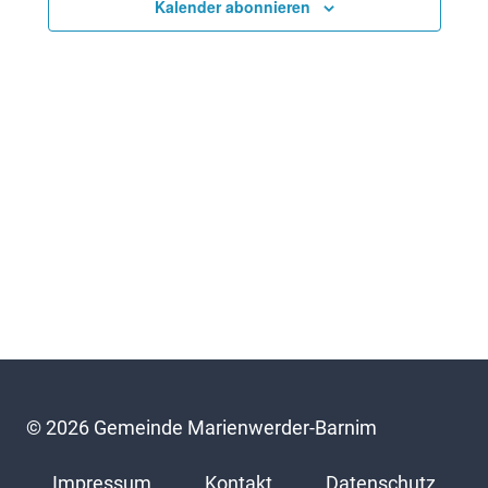
Nav
und
Kalender abonnieren
Ansic
Navig
© 2026 Gemeinde Marienwerder-Barnim
Impressum
Kontakt
Datenschutz