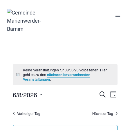
Zum
Inhalt
springen
Veranstaltungen
Keine Veranstaltungen für 08/06/26 vorgesehen. Hier
geht es zu den
nächsten bevorstehenden
für
Hinweis
Veranstaltungen
.
08/06/26
6/8/2026
Suche
Veran
Ver
Tag
Datum
wählen.
Ans
Suche
Vorheriger Tag
Nächster Tag