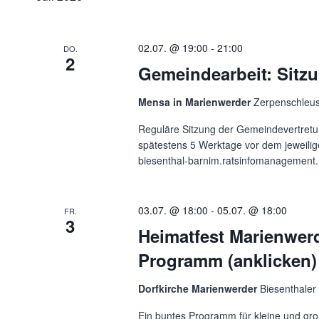
02.07. @ 19:00
-
21:00
DO.
2
Gemeindearbeit: Sitz
Mensa in Marienwerder
Zerpenschleus
Reguläre Sitzung der Gemeindevertretu
spätestens 5 Werktage vor dem jeweilig
biesenthal-barnim.ratsinfomanagement.
03.07. @ 18:00
-
05.07. @ 18:00
FR.
3
Heimatfest Marienwerd
Programm (anklicken)
Dorfkirche Marienwerder
Biesenthaler
Ein buntes Programm für kleine und gro