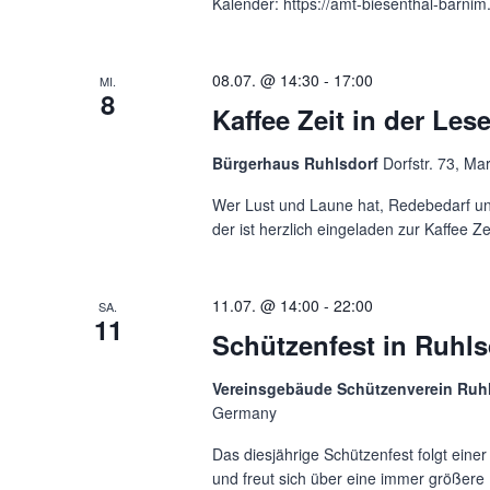
Kalender: https://amt-biesenthal-barni
08.07. @ 14:30
-
17:00
MI.
8
Kaffee Zeit in der Les
Bürgerhaus Ruhlsdorf
Dorfstr. 73, M
Wer Lust und Laune hat, Redebedarf un
der ist herzlich eingeladen zur Kaffee 
11.07. @ 14:00
-
22:00
SA.
11
Schützenfest in Ruhls
Vereinsgebäude Schützenverein Ruh
Germany
Das diesjährige Schützenfest folgt einer 
und freut sich über eine immer größere