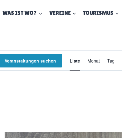
WAS IST WO?
VEREINE
TOURISMUS
Veransta
Veranstaltungen suchen
Liste
Monat
Tag
Ansichte
Navigati