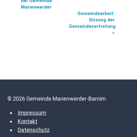
Navigation
der Gemeinde
Marienwerder
Gemeindearbeit:
Sitzung der
Gemeindevertretung
»
© 2026 Gemeinde Marienwerder-Barnim
Impressum
Kontakt
Datenschutz