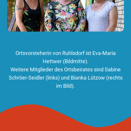
Ortsvorsteherin von Ruhlsdorf ist Eva-Maria
Hettwer (Bildmitte).
Weitere Mitglieder des Ortsbeirates sind Sabine
Schröer-Seidler (links) und Bianka Lützow (rechts
im Bild).