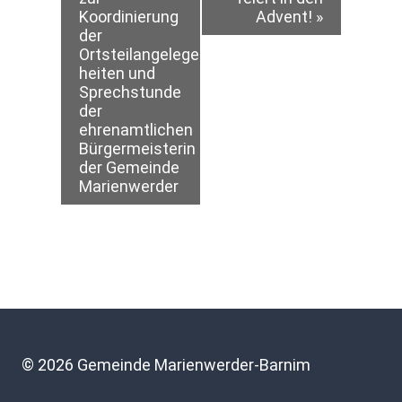
Koordinierung
Advent!
»
Navigation
der
Ortsteilangelegen-
heiten und
Sprechstunde
der
ehrenamtlichen
Bürgermeisterin
der Gemeinde
Marienwerder
© 2026 Gemeinde Marienwerder-Barnim