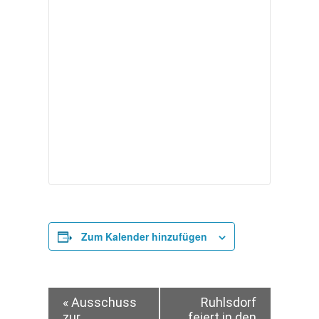
Zum Kalender hinzufügen
Veranstaltung-
«
Ausschuss
Ruhlsdorf
zur
feiert in den