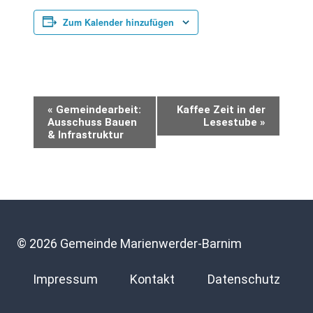
Zum Kalender hinzufügen
Veranstaltung-
«
Gemeindearbeit:
Kaffee Zeit in der
Ausschuss Bauen
Lesestube
»
& Infrastruktur
Navigation
© 2026 Gemeinde Marienwerder-Barnim
Impressum
Kontakt
Datenschutz