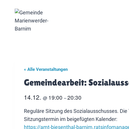
Zum
Inhalt
springen
« Alle Veranstaltungen
Gemeindearbeit: Sozialaus
14.12.
19:00
20:30
@
–
Reguläre Sitzung des Sozialausschusses. Die
Sitzungstermin im beigefügten Kalender:
https://amt-biesenthal-barnim.ratsinfomana