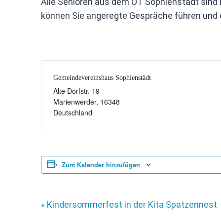
Alle Senioren aus dem OT Sophienstädt sind h
können Sie angeregte Gespräche führen und 
Gemeindevereinshaus Sophienstädt
Alte Dorfstr. 19
Marienwerder
,
16348
Deutschland
Zum Kalender hinzufügen
«
Kindersommerfest in der Kita Spatzennest
Veranstaltung-