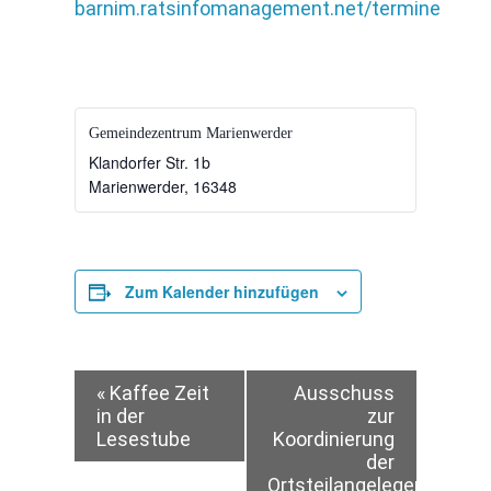
barnim.ratsinfomanagement.net/termine
Gemeindezentrum Marienwerder
Klandorfer Str. 1b
Marienwerder
,
16348
Zum Kalender hinzufügen
Veranstaltung-
«
Kaffee Zeit
Ausschuss
in der
zur
Lesestube
Koordinierung
Navigation
der
Ortsteilangelegen-