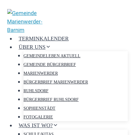
Zum
Inhalt
springen
TERMINKALENDER
ÜBER UNS
GEMEINDELEBEN AKTUELL
GEMEINDE BÜRGERBRIEF
MARIENWERDER
BÜRGERBRIEF MARIENWERDER
RUHLSDORF
BÜRGERBRIEF RUHLSDORF
SOPHIENSTÄDT
FOTOGALERIE
WAS IST WO?
SCHULE/KITAS