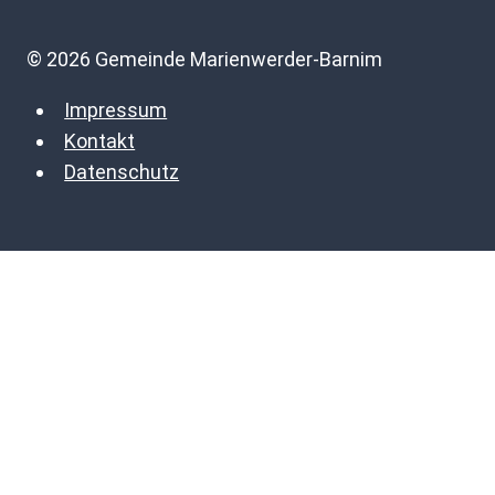
© 2026 Gemeinde Marienwerder-Barnim
Impressum
Kontakt
Datenschutz
Terminkalender
Untermenü
Über uns
umschalten
Gemeindeleben aktuell
Gemeinde Bürgerbrief
Marienwerder
Bürgerbrief Marienwerder
Ruhlsdorf