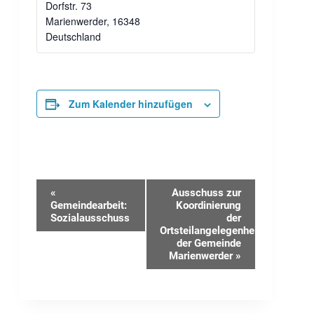
Dorfstr. 73
Marienwerder
,
16348
Deutschland
Zum Kalender hinzufügen
Veranstaltung-
«
Ausschuss zur
Gemeindearbeit:
Koordinierung
Sozialausschuss
der
Navigation
Ortsteilangelegenheiten
der Gemeinde
Marienwerder
»