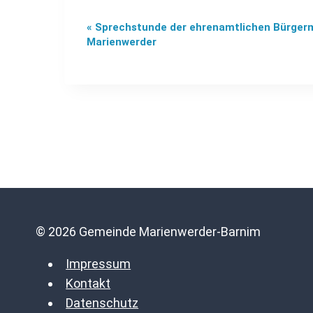
«
Sprechstunde der ehrenamtlichen Bürgerm
Veranstaltung-
Marienwerder
Navigation
© 2026 Gemeinde Marienwerder-Barnim
Impressum
Kontakt
Datenschutz