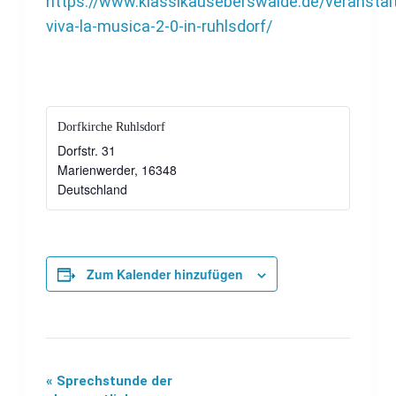
https://www.klassikauseberswalde.de/veransta
viva-la-musica-2-0-in-ruhlsdorf/
Dorfkirche Ruhlsdorf
Dorfstr. 31
Marienwerder
,
16348
Deutschland
Zum Kalender hinzufügen
«
Sprechstunde der
Veranstaltung-