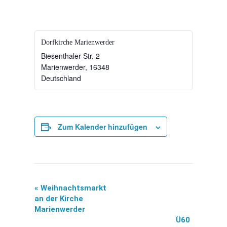
Dorfkirche Marienwerder
Biesenthaler Str. 2
Marienwerder
,
16348
Deutschland
Zum Kalender hinzufügen
«
Weihnachtsmarkt
Veranstaltung-
an der Kirche
Marienwerder
Navigation
Ü60