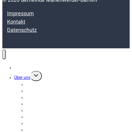
Impressum
Kontakt
Datenschutz
Terminkalender
Untermenü
Über uns
umschalten
Gemeindeleben aktuell
Gemeinde Bürgerbrief
Marienwerder
Bürgerbrief Marienwerder
Ruhlsdorf
Bürgerbrief Ruhlsdorf
Sophienstädt
Fotogalerie