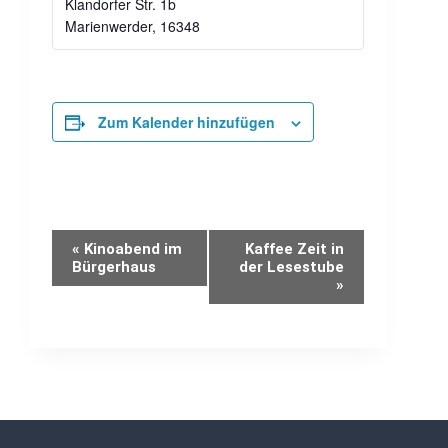
Klandorfer Str. 1b
Marienwerder
,
16348
Zum Kalender hinzufügen
Veranstaltung-
«
Kinoabend im
Kaffee Zeit in
Bürgerhaus
der Lesestube
»
Navigation