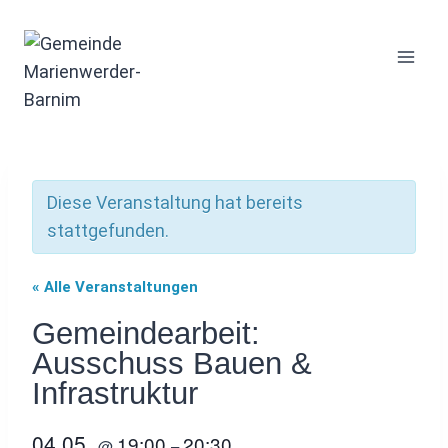
Zum
Inhalt
springen
Diese Veranstaltung hat bereits
stattgefunden.
« Alle Veranstaltungen
Gemeindearbeit:
Ausschuss Bauen &
Infrastruktur
04.05.
19:00
20:30
@
–