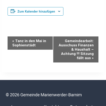
Zum Kalender hinzufügen
Veranstaltung-
«
Tanz in den Mai in
Gemeindearbeit:
Sophienstädt
Ausschuss Finanzen
& Haushalt –
Navigation
Achtung !!! Sitzung
fällt aus
»
© 2026 Gemeinde Marienwerder-Barnim