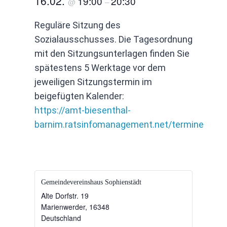
16.02.
19:00
20:30
@
–
Reguläre Sitzung des
Sozialausschusses. Die Tagesordnung
mit den Sitzungsunterlagen finden Sie
spätestens 5 Werktage vor dem
jeweiligen Sitzungstermin im
beigefügten Kalender:
https://amt-biesenthal-
barnim.ratsinfomanagement.net/termine
Gemeindevereinshaus Sophienstädt
Alte Dorfstr. 19
Marienwerder
,
16348
Deutschland