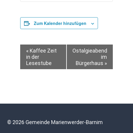
Zum Kalender hinzufügen
Veranstaltung-
«
Kaffee Zeit
Ostalgieabend
in der
im
Lesestube
Bürgerhaus
»
Navigation
© 2026 Gemeinde Marienwerder-Barnim