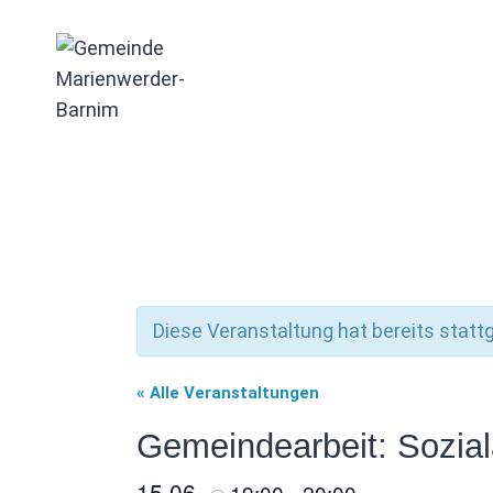
Zum
Inhalt
springen
Diese Veranstaltung hat bereits statt
« Alle Veranstaltungen
Gemeindearbeit: Sozia
15.06.
19:00
20:00