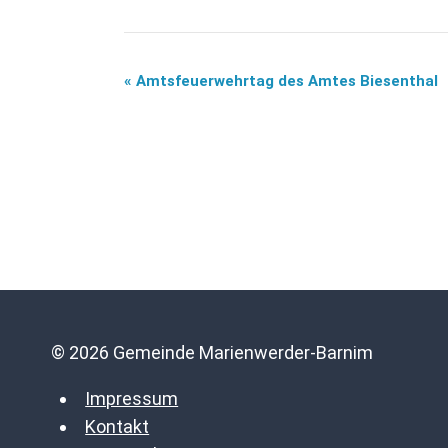
«
Amtsfeuerwehrtag des Amtes Biesenthal
Veranstaltung-
Navigation
© 2026 Gemeinde Marienwerder-Barnim
Impressum
Kontakt