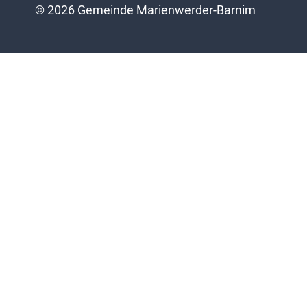
© 2026 Gemeinde Marienwerder-Barnim
Terminkalender
Untermenü
Über uns
umschalten
Gemeindeleben aktuell
Gemeinde Bürgerbrief
Marienwerder
Bürgerbrief Marienwerder
Ruhlsdorf
Bürgerbrief Ruhlsdorf
Sophienstädt
Fotogalerie
Untermenü
Was ist wo?
umschalten
Schule/Kitas