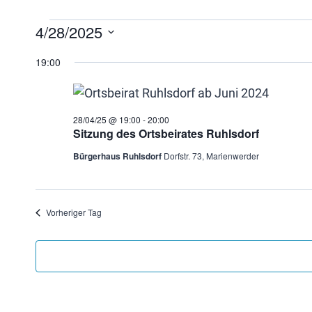
Veranstaltung
4/28/2025
Datum
19:00
wählen.
für
28/04/25
28/04/25 @ 19:00
-
20:00
Sitzung des Ortsbeirates Ruhlsdorf
Bürgerhaus Ruhlsdorf
Dorfstr. 73, Marienwerder
Vorheriger Tag