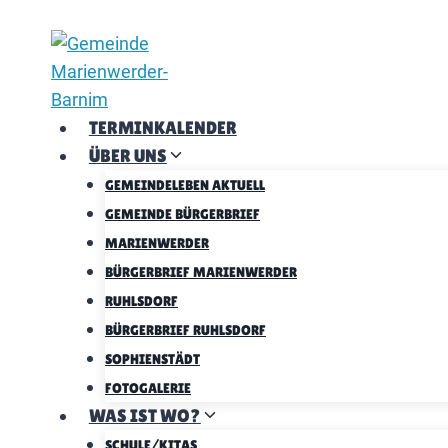
Zum
Inhalt
springen
TERMINKALENDER
ÜBER UNS
GEMEINDELEBEN AKTUELL
GEMEINDE BÜRGERBRIEF
MARIENWERDER
BÜRGERBRIEF MARIENWERDER
RUHLSDORF
BÜRGERBRIEF RUHLSDORF
SOPHIENSTÄDT
FOTOGALERIE
WAS IST WO?
SCHULE/KITAS