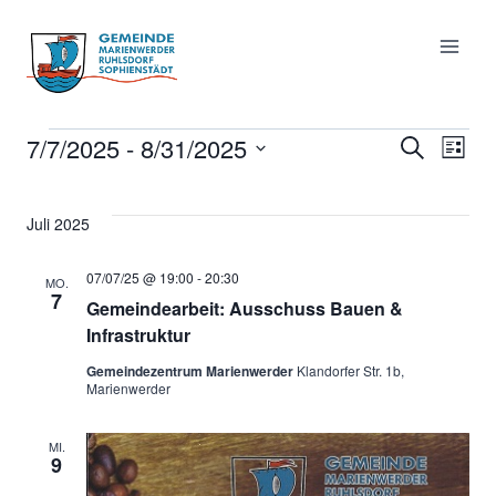
Zum
Inhalt
springen
Veranstaltungen
7/7/2025
 - 
8/31/2025
Suche
Vera
Ve
Liste
Datum
wählen.
An
Such
Juli 2025
Na
07/07/25 @ 19:00
-
20:30
MO.
und
7
Gemeindearbeit: Ausschuss Bauen &
Infrastruktur
Ansi
Gemeindezentrum Marienwerder
Klandorfer Str. 1b,
Marienwerder
Navi
MI.
9