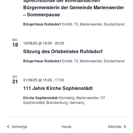
Sprechstunde der ehrenamtlichen
Bürgermeisterin der Gemeinde Marienwerder
– Sommerpause
Bürgerhaus Ruhlsdorf
Dorfstr. 73, Marienwerder, Deutschland
MO.
18/08/25 @ 19:00
-
20:00
18
Sitzung des Ortsbeirates Ruhlsdorf
Bürgerhaus Ruhlsdorf
Dorfstr. 73, Marienwerder, Deutschland
SO.
31/08/25 @ 15:00
-
17:00
31
111 Jahre Kirche Sophienstädt
Kirche Sophienstädt
Kirchsteig, Marienwerder, OT
Sophienstädt, Brandenburg, Germany
Veranstaltungen
Verans
Vorherige
Heute
Nächste