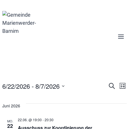
Zum
Inhalt
springen
Veranstaltungen
6/22/2026
 - 
8/7/2026
Suche
Ver
V
Liste
Datum
wählen.
A
Suc
Juni 2026
N
22.06. @ 19:00
-
20:30
MO.
und
22
Ausschuss zur Koordinierung der